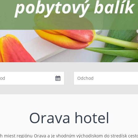
Orava hotel
h miest regiónu Orava a j
e vhodným východiskom do stredísk cestovn