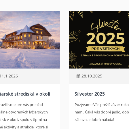
11.1.2026
28.10.2025
iarské strediská v okolí
Silvester 2025
ravili sme pre vás prehľad
Pozývame Vás prežiť záver roka
álne otvorených lyžiarskych
nami. Čaká vás dobré jedlo, dob
dísk v okolí, spolu s tipmi na
zábava a dobrá nálada!
é aktivity a atrakcie, ktoré si