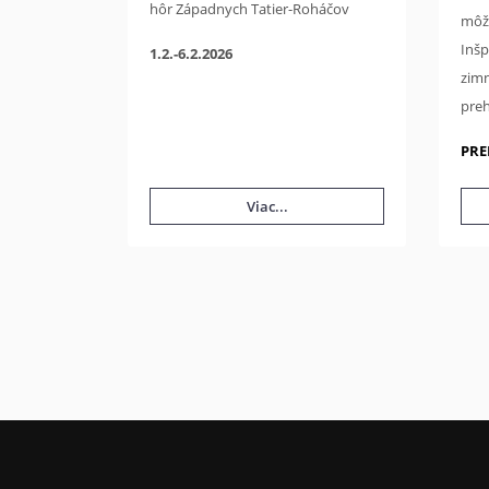
hôr Západnych Tatier-Roháčov
môže
Inšp
1.2.-6.2.2026
zim
pre
PRE
Viac...