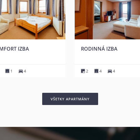
MFORT IZBA
RODINNÁ IZBA
1
4
2
4
4
VŠETKY APARTMÁNY