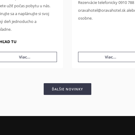
Rezervácie telefonicky 0910 788
te užiť počas pobytu u nás.
oravahotel@oravahotel.sk aleb
irujte sa a naplánujte si svoj
osobne.
ný deň jednoducho a
hľadne.
HĽAD TU
Viac...
Viac...
ĎALŠIE NOVINKY