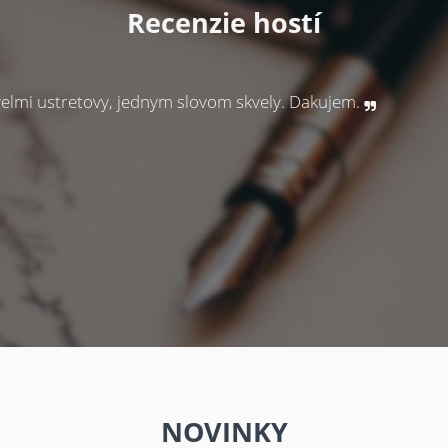
Recenzie hostí
e
féra , milí ústretoví personál, chutné jedlo.
KOVÁ
NOVINKY