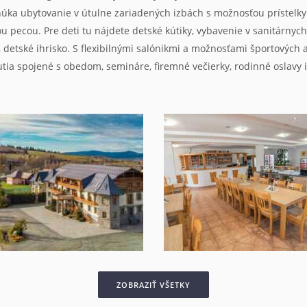
úka ubytovanie v útulne zariadených izbách s možnosťou prístelky
ou pecou. Pre deti tu nájdete detské kútiky, vybavenie v sanitárnych
ad, detské ihrisko. S flexibilnými salónikmi a možnosťami športových
tia spojené s obedom, semináre, firemné večierky, rodinné oslavy 
ZOBRAZIŤ VŠETKY