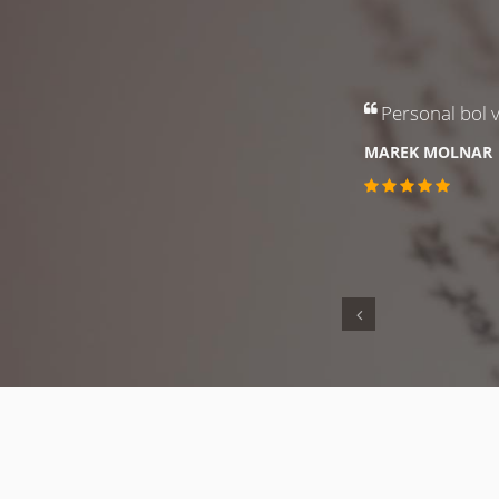
Predchádzajúc
Príjemná atmos
DANIELA PENIA