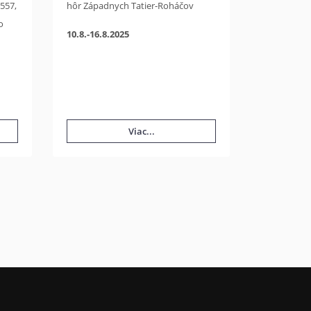
 557,
hôr Západnych Tatier-Roháčov
o
10.8.-16.8.2025
Viac...