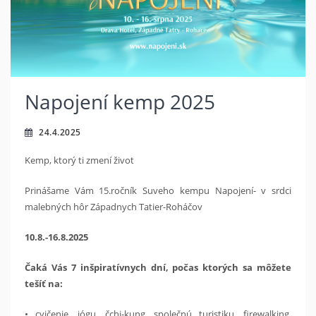
Napojení kemp 2025
24.4.2025
Kemp, ktorý ti zmení život
Prinášame Vám 15.ročník Suveho kempu Napojení- v srdci
malebných hôr Západnych Tatier-Roháčov
10.8.-16.8.2025
Čaká Vás 7 inšpiratívnych dní, počas ktorých sa môžete
tešíť na:
• cvičenie, jógu, čchi-kung, společnú turistiku,
firewalking,