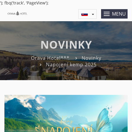
'); fbq('track', 'PageView');
MENU
NOVINKY
Orava Hotel***
Novinky
Napojení kemp 2025