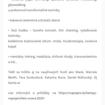
glasswalking
a prelomové transformačné techniky
• kakaová ceremónia a Ecstatic dance
• živá hudba – Suveho koncert, Om chanting, vylaďovacie
techniky,
kolektivne bubnovanie (drum circle), muzikoterapia, zvuková
kúpeľ
• mentálny tréning, meditácia, ohňové rituály, transcendentno
a iné...
Tešiť sa môžte aj na zaujímavých hostí ako Maok, Marcela
Berith, Tara Svobodová, Katarína Runa, Daniel Máčovský, Dj
Kante-ar
viac informácii a prihlášky na
https://napojeni.sk/kempy-
napojeni/leto-orava-2025/