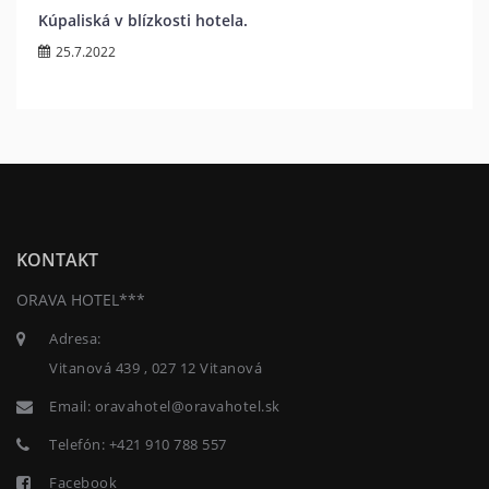
Kúpaliská v blízkosti hotela.
25.7.2022
KONTAKT
ORAVA HOTEL***
Adresa:
Vitanová 439 , 027 12 Vitanová
Email:
oravahotel@oravahotel.sk
Telefón:
+421 910 788 557
Facebook